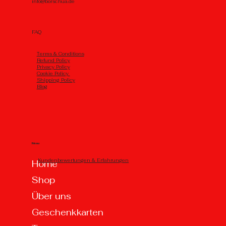
info@borschua.de
FAQ
Тerms & Conditions
Refund Policy
Privacy Policy
Cookie Policy
Shipping Policy
Blog
Menu
Kundenbewertungen & Erfahrungen
Home
Shop
Über uns
Geschenkkarten