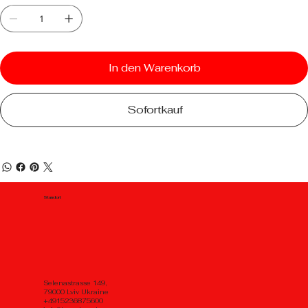
In den Warenkorb
Sofortkauf
Standort
Selenastrasse 149,
79000 Lviv Ukraine
+4915236875600