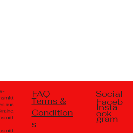
Social
e-
FAQ
nsmitt
Тerms &
Faceb
en aus
Insta
Condition
kraine.
ook
gram
nsmitt
s
nsmitt