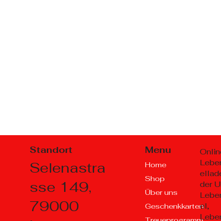
Standort
Menu
Onlin
Lebe
Selenastra
Home
ellad
Shop
sse 149,
der U
Über uns
Lebe
79000
el,
Geschenkkarten
Lebe
Treueprogramm