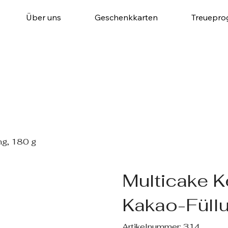
Über uns
Geschenkkarten
Treuepr
ng, 180 g
Multicake 
Kakao-Füllu
Artikelnummer:
Artikelnummer:
314