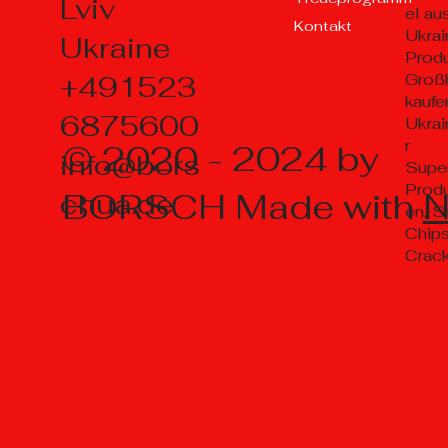
Lviv
el au
Kontakt
Ukrai
Ukraine
Prod
+491523
Groß
kaufe
6875600
Ukrai
r
© 2020 - 2024 by
info@bors
Supe
Prod
BORSCH Made with
chua.de
en, S
Chips
Crac