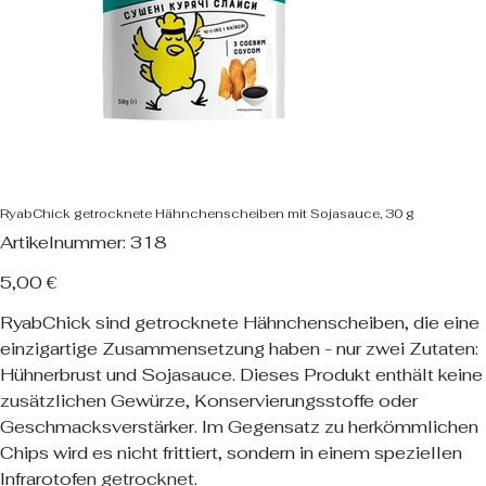
RyabChick getrocknete Hähnchenscheiben mit Sojasauce, 30 g
Artikelnummer:
Artikelnummer:
318
318
Preis
5,00 €
RyabChick sind getrocknete Hähnchenscheiben, die eine
einzigartige Zusammensetzung haben - nur zwei Zutaten:
Hühnerbrust und Sojasauce. Dieses Produkt enthält keine
zusätzlichen Gewürze, Konservierungsstoffe oder
Geschmacksverstärker. Im Gegensatz zu herkömmlichen
Chips wird es nicht frittiert, sondern in einem speziellen
Infrarotofen getrocknet.