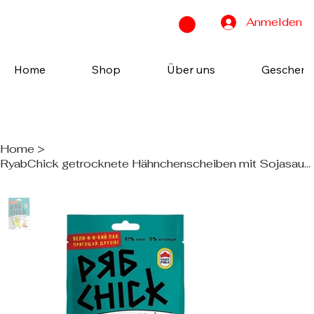
Anmelden
Home
Shop
Über uns
Geschenk
Home
>
RyabChick getrocknete Hähnchenscheiben mit Sojasauce, 30 g