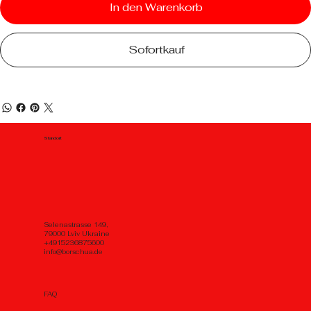
In den Warenkorb
Sofortkauf
Standort
Selenastrasse 149,
79000 Lviv Ukraine
+4915236875600
info@borschua.de
FAQ