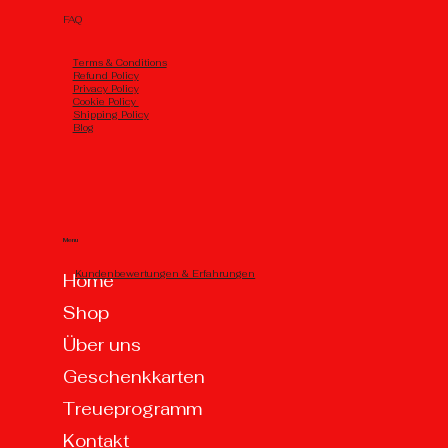
FAQ
Тerms & Conditions
Refund Policy
Privacy Policy
Cookie Policy
Shipping Policy
Blog
Menu
Kundenbewertungen & Erfahrungen
Home
Shop
Über uns
Geschenkkarten
Treueprogramm
Kontakt