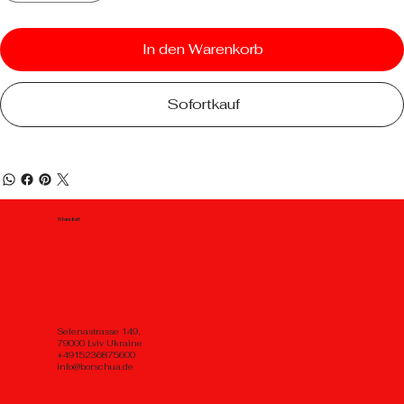
In den Warenkorb
Sofortkauf
Standort
Selenastrasse 149,
79000 Lviv Ukraine
+4915236875600
info@borschua.de