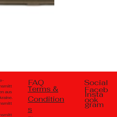
Social
e-
FAQ
nsmitt
Тerms &
Faceb
en aus
Insta
Condition
kraine.
ook
gram
nsmitt
s
nsmitt