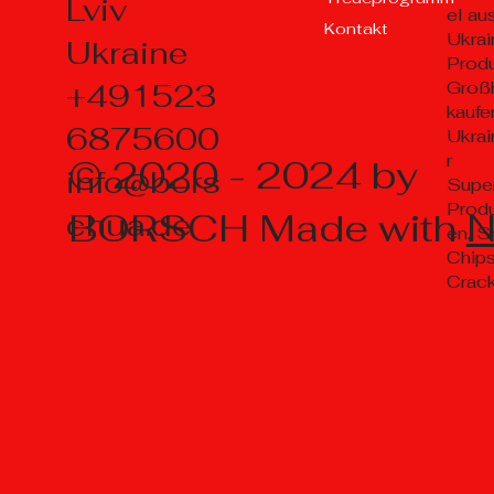
Lviv
el au
Kontakt
Ukrai
Ukraine
Prod
+491523
Groß
kaufe
6875600
Ukrai
r
© 2020 - 2024 by
info@bors
Supe
Prod
BORSCH Made with
chua.de
en, S
Chips
Crac