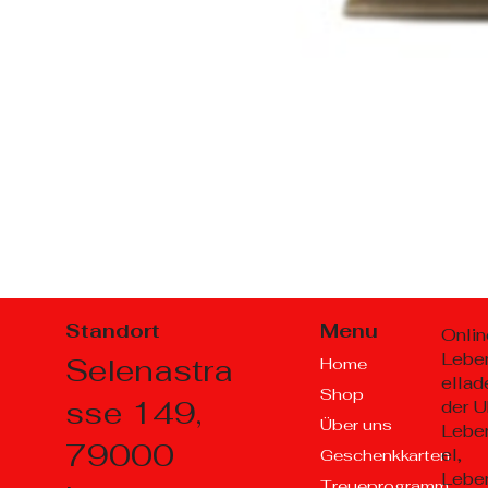
Standort
Menu
Onlin
Lebe
Selenastra
Home
ellad
Shop
sse 149,
der U
Über uns
Lebe
79000
el,
Geschenkkarten
Lebe
Treueprogramm