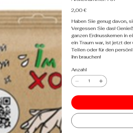
757
Preis
2,00 €
Haben Sie genug davon, s
Vergessen Sie das! Genieß
ganzen Erdnusskernen in ei
ein Traum war, ist jetzt de
Teilen oder für den persö
ihn brauchen!
Anzahl