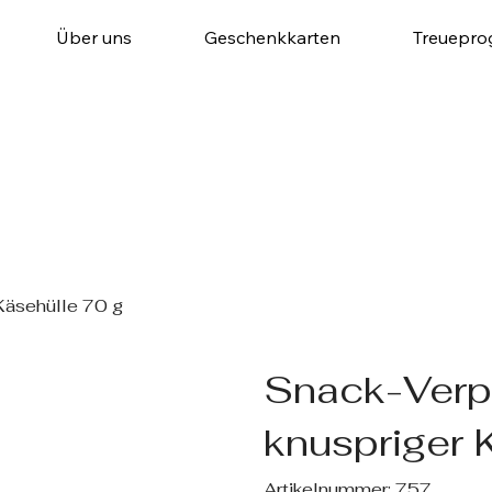
Über uns
Geschenkkarten
Treuepr
Käsehülle 70 g
Snack-Verp
knuspriger 
Artikelnummer:
Artikelnummer:
757