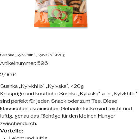
Sushka „Kyivkhlib“ „Kyivska“, 420g
Artikelnummer:
Artikelnummer:
596
596
Preis
2,00 €
Sushka „Kyivkhlib“ „Kyivska“, 420g
Knusprige und köstliche Sushka „Kyivska“ von „Kyivkhlib“
sind perfekt für jeden Snack oder zum Tee. Diese
klassischen ukrainischen Gebäckstücke sind leicht und
luftig, genau das Richtige für den kleinen Hunger
zwischendurch.
Vorteile:
Leicht und luftig.