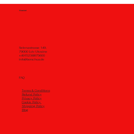
Standort
Selenastrasse 149,
79000 Lviv Ukraine
+4915236875600
info@borschua.de
FAQ
Тerms & Conditions
Refund Policy
Privacy Policy
Cookie Policy
Shipping Policy
Blog