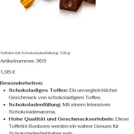
Toffelini mit Schokoladenfüllung, 100 g
Artikelnummer:
Artikelnummer:
363
363
Preis
1,95 €
Besonderheiten:
Schokoladiges Toffee:
Ein unvergleichlicher
Geschmack von schokoladigem Toffee.
Schokoladenfüllung:
Mit einem intensiven
Schokoladenaroma.
Hohe Qualität und Geschmackserlebnis:
Diese
Toffelini Bonbons werden ein wahrer Genuss für
Schokoladenliebhaber sein.