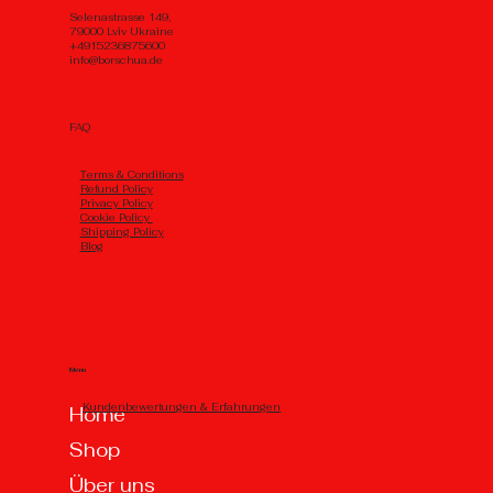
Selenastrasse 149,
79000 Lviv Ukraine
+4915236875600
info@borschua.de
FAQ
Тerms & Conditions
Refund Policy
Privacy Policy
Cookie Policy
Shipping Policy
Blog
Menu
Kundenbewertungen & Erfahrungen
Home
Shop
Über uns