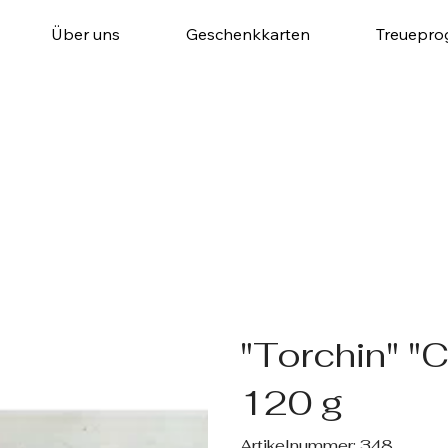
Über uns
Geschenkkarten
Treuepr
"Torchin" "
120 g
Artikelnummer:
Artikelnummer:
348