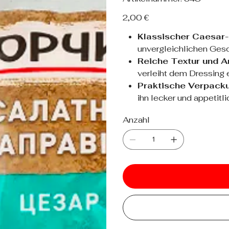
348
Preis
2,00 €
Klassischer Caesar
unvergleichlichen Gesch
Reiche Textur und A
verleiht dem Dressing 
Praktische Verpacku
ihn lecker und appetitli
Anzahl