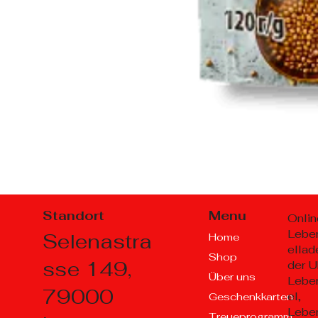
Standort
Menu
Onlin
Lebe
Selenastra
Home
ellad
Shop
sse 149,
der U
Über uns
Lebe
79000
el,
Geschenkkarten
Lebe
Treueprogramm