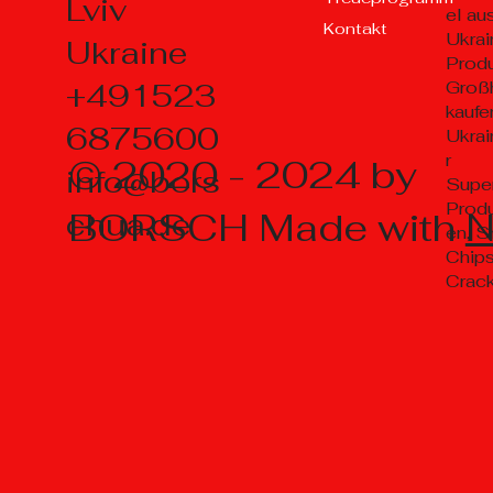
Lviv
el au
Kontakt
Ukrai
Ukraine
Prod
+491523
Groß
kaufe
6875600
Ukrai
r
© 2020 - 2024 by
info@bors
Supe
Prod
BORSCH Made with
chua.de
en, S
Chips
Crac