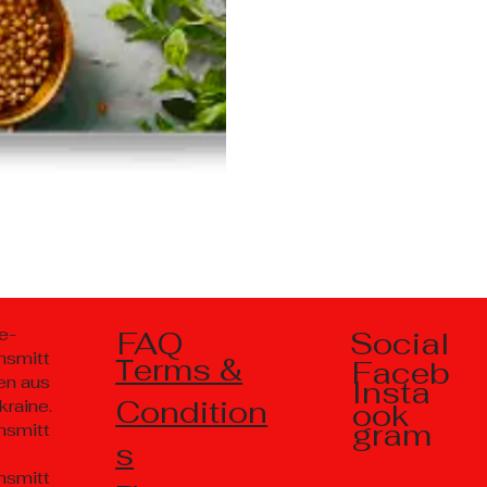
Social
e-
FAQ
nsmitt
Тerms &
Faceb
en aus
Insta
Condition
kraine.
ook
gram
nsmitt
s
nsmitt