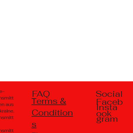
Social
e-
FAQ
nsmitt
Тerms &
Faceb
en aus
Insta
Condition
kraine.
ook
gram
nsmitt
s
nsmitt