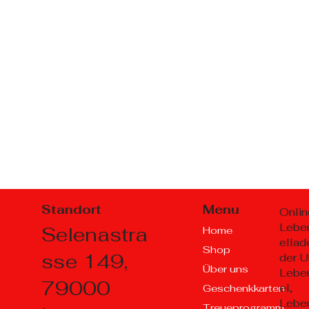
Standort
Menu
Onlin
Lebe
Selenastra
Home
ellad
Shop
sse 149,
der U
Über uns
Lebe
79000
el,
Geschenkkarten
Lebe
Treueprogramm