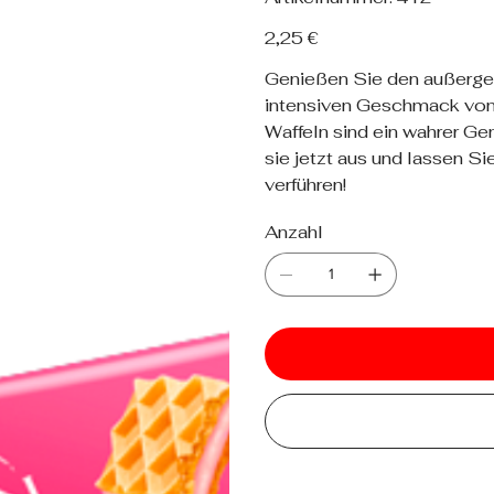
412
Preis
2,25 €
Genießen Sie den außergew
intensiven Geschmack von 
Waffeln sind ein wahrer Ge
sie jetzt aus und lassen 
verführen!
Anzahl