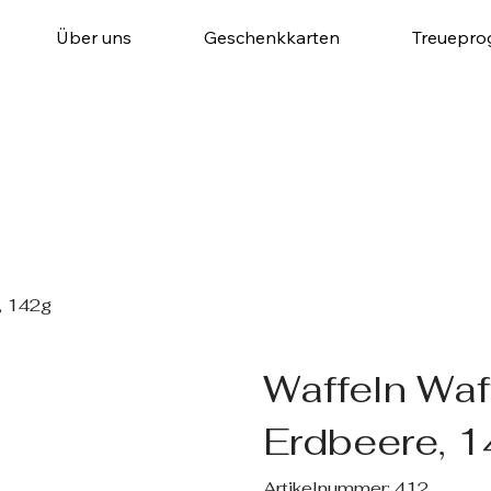
Über uns
Geschenkkarten
Treuepr
, 142g
Waffeln Wa
Erdbeere, 
Artikelnummer:
Artikelnummer:
412