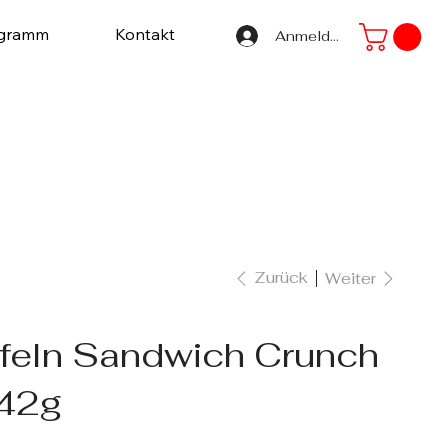
ogramm
Kontakt
Anmelden
Zurück
Weiter
ffeln Sandwich Crunch
142g