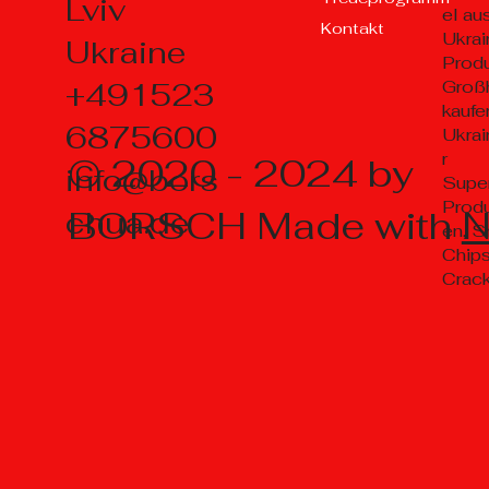
Lviv
el au
Kontakt
Ukrai
Ukraine
Prod
+491523
Groß
kaufe
6875600
Ukrai
r
© 2020 - 2024 by
info@bors
Supe
Prod
BORSCH Made with
chua.de
en, S
Chips
Crac