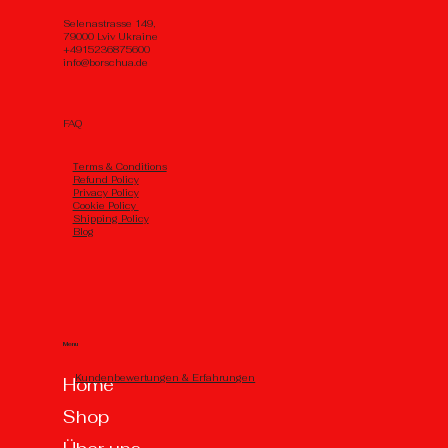
Selenastrasse 149,
79000 Lviv Ukraine
+4915236875600
info@borschua.de
FAQ
Тerms & Conditions
Refund Policy
Privacy Policy
Cookie Policy
Shipping Policy
Blog
Menu
Kundenbewertungen & Erfahrungen
Home
Shop