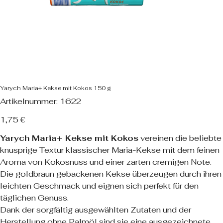
Yarych Maria+ Kekse mit Kokos 150 g
Artikelnummer:
Artikelnummer:
1622
1622
Preis
1,75 €
Yarych Maria+ Kekse mit Kokos
vereinen die beliebte
knusprige Textur klassischer Maria-Kekse mit dem feinen
Aroma von Kokosnuss und einer zarten cremigen Note.
Die goldbraun gebackenen Kekse überzeugen durch ihren
leichten Geschmack und eignen sich perfekt für den
täglichen Genuss.
Dank der sorgfältig ausgewählten Zutaten und der
Herstellung ohne Palmöl sind sie eine ausgezeichnete