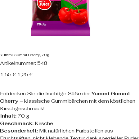
Yummi Gummi Cherry, 70g
Artikelnummer:
Artikelnummer:
548
548
Ursprünglicher
Angebotspreis
1,55 €
1,25 €
Preis
Entdecken Sie die fruchtige Süße der
Yummi Gummi
Cherry
– klassische Gummibärchen mit dem köstlichen
Kirschgeschmack!
Inhalt:
70 g
Geschmack:
Kirsche
Besonderheit:
Mit natürlichen Farbstoffen aus
Fruchtsäften, nicht klebende Textur dank spezieller Puder