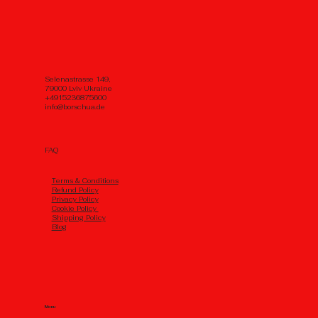
Selenastrasse 149,
79000 Lviv Ukraine
+4915236875600
info@borschua.de
FAQ
Тerms & Conditions
Refund Policy
Privacy Policy
Cookie Policy
Shipping Policy
Blog
Menu