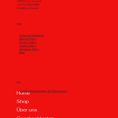
79000 Lviv Ukraine
+4915236875600
info@borschua.de
FAQ
Тerms & Conditions
Refund Policy
Privacy Policy
Cookie Policy
Shipping Policy
Blog
Menu
Kundenbewertungen & Erfahrungen
Home
Shop
Über uns