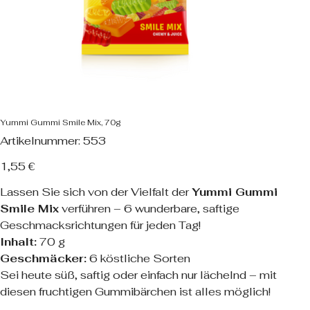
Yummi Gummi Smile Mix, 70g
Artikelnummer:
Artikelnummer:
553
553
Preis
1,55 €
Lassen Sie sich von der Vielfalt der
Yummi Gummi
Smile Mix
verführen – 6 wunderbare, saftige
Geschmacksrichtungen für jeden Tag!
Inhalt:
70 g
Geschmäcker:
6 köstliche Sorten
Sei heute süß, saftig oder einfach nur lächelnd – mit
diesen fruchtigen Gummibärchen ist alles möglich!